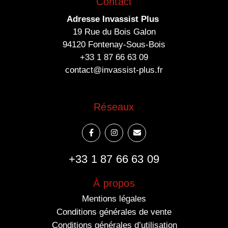
Contact
Adresse Invassist Plus
19 Rue du Bois Galon
94120 Fontenay-Sous-Bois
+33 1 87 66 63 09
contact@invassist-plus.fr
Réseaux
F
I
E
a
n
n
c
s
v
e
t
e
+33 1 87 66 63 09
b
a
l
o
g
o
o
r
p
k
a
e
À propos
-
m
f
Mentions légales
Conditions générales de vente
Conditions générales d’utilisation